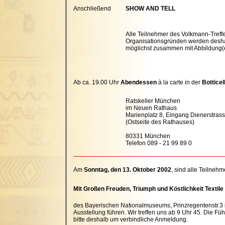
Anschließend
SHOW AND TELL
Alle Teilnehmer des Volkmann-Treffe
Organisationsgründen werden deshalb
möglichst zusammen mit Abbildung(
Ab ca. 19.00 Uhr
Abendessen
à la carte in der
Botticel
Ratskeller München
im Neuen Rathaus
Marienplatz 8, Eingang Dienerstras
(Ostseite des Rathauses)
80331 München
Telefon 089 - 21 99 89 0
Am
Sonntag, den 13. Oktober 2002
, sind alle Teilne
Mit Großen Freuden, Triumph und Köstlichkeit Texti
des Bayerischen Nationalmuseums, Prinzregentenstr.3 i
Ausstellung führen. Wir treffen uns ab 9 Uhr 45. Die F
bitte deshalb um verbindliche Anmeldung.