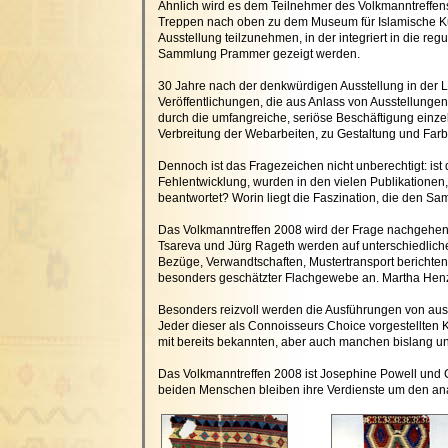
Ähnlich wird es dem Teilnehmer des Volkmanntreffe
Treppen nach oben zu dem Museum für Islamische Kuns
Ausstellung teilzunehmen, in der integriert in die 
Sammlung Prammer gezeigt werden.
30 Jahre nach der denkwürdigen Ausstellung in der L
Veröffentlichungen, die aus Anlass von Ausstellungen
durch die umfangreiche, seriöse Beschäftigung ein
Verbreitung der Webarbeiten, zu Gestaltung und Farbq
Dennoch ist das Fragezeichen nicht unberechtigt: ist
Fehlentwicklung, wurden in den vielen Publikationen,
beantwortet? Worin liegt die Faszination, die den Sam
Das Volkmanntreffen 2008 wird der Frage nachgehen, 
Tsareva und Jürg Rageth werden auf unterschiedlich
Bezüge, Verwandtschaften, Mustertransport berichten
besonders geschätzter Flachgewebe an. Martha Henze 
Besonders reizvoll werden die Ausführungen von au
Jeder dieser als Connoisseurs Choice vorgestellten K
mit bereits bekannten, aber auch manchen bislang u
Das Volkmanntreffen 2008 ist Josephine Powell und Ch
beiden Menschen bleiben ihre Verdienste um den ana